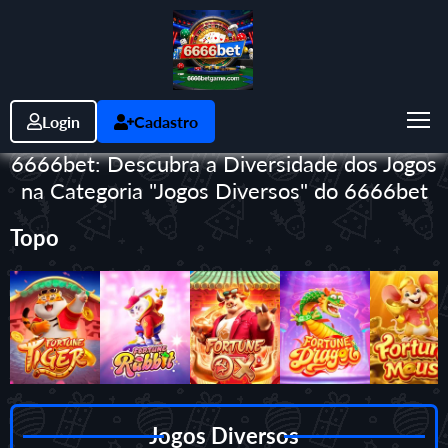
Login
Cadastro
6666bet: Descubra a Diversidade dos Jogos
na Categoria "Jogos Diversos" do 6666bet
Topo
Jogos Diversos