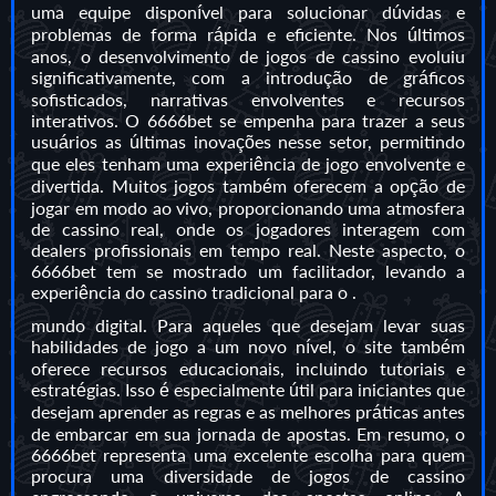
uma equipe disponível para solucionar dúvidas e
problemas de forma rápida e eficiente. Nos últimos
anos, o desenvolvimento de jogos de cassino evoluiu
significativamente, com a introdução de gráficos
sofisticados, narrativas envolventes e recursos
interativos. O 6666bet se empenha para trazer a seus
usuários as últimas inovações nesse setor, permitindo
que eles tenham uma experiência de jogo envolvente e
divertida. Muitos jogos também oferecem a opção de
jogar em modo ao vivo, proporcionando uma atmosfera
de cassino real, onde os jogadores interagem com
dealers profissionais em tempo real. Neste aspecto, o
6666bet tem se mostrado um facilitador, levando a
experiência do cassino tradicional para o .
mundo digital. Para aqueles que desejam levar suas
habilidades de jogo a um novo nível, o site também
oferece recursos educacionais, incluindo tutoriais e
estratégias. Isso é especialmente útil para iniciantes que
desejam aprender as regras e as melhores práticas antes
de embarcar em sua jornada de apostas. Em resumo, o
6666bet representa uma excelente escolha para quem
procura uma diversidade de jogos de cassino